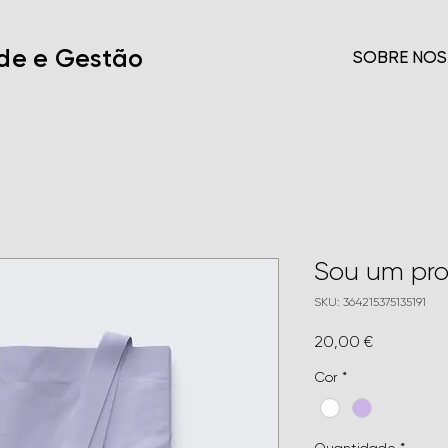
ade e Gestão
SOBRE NÓS
Sou um pr
SKU: 364215375135191
Preço
20,00 €
Cor
*